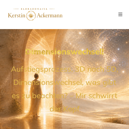
Dimensionswechsel!
Aufstiegsprozess, 3D nach 5D,
Dimensionswechsel, was gibt
es zu beachten? – Mir schwirrt
der Kopf